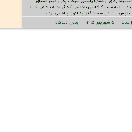
نسفیلد (گری اولدمن) پلیسی تبهکار، پدر و دیگر اعضای
اده او را به سبب کوکائین ناخالصی که فروخته بود می کشد.
لدا پس از دیدن صحنه قتل به لئون پناه می برد و…
ا مدیا
۵ شهریور ۱۳۹۵
بدون دیدگاه