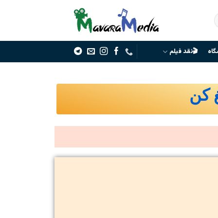
گاه
🎬نقد فیلم
غ کن