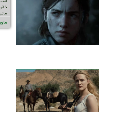
استا
خانو
ماتی
ماور