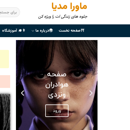
ماورا مدیا
جلوه های زندگی ات را ویژه کن
⛩صفحه نخست
🌍درباره ما
👨‍🎓 آموزشگاه
صفحه
هوادران
ونزدی
ورود