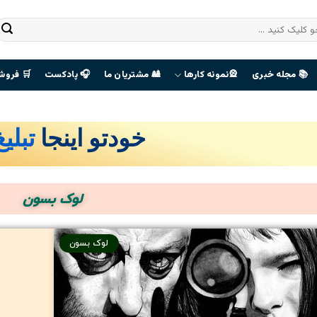
📚 مجله خبری
🎡نمونه کارها
🎎 مشتریان ما
🎧 پادکست
🛒 فروش
خودتو اینجا
تبلی
صفحه
هوادران
لوک بسون
The Last
Of Us
لوک بسون
ورود