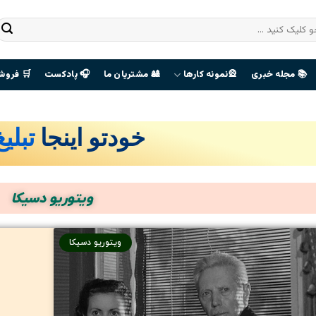
📚 مجله خبری
🎡نمونه کارها
🎎 مشتریان ما
🎧 پادکست
🛒 فروش
خودتو اینجا
تبلی
صفحه
هوادران
ویتوریو دسیکا
The Last
Of Us
ویتوریو دسیکا
ورود