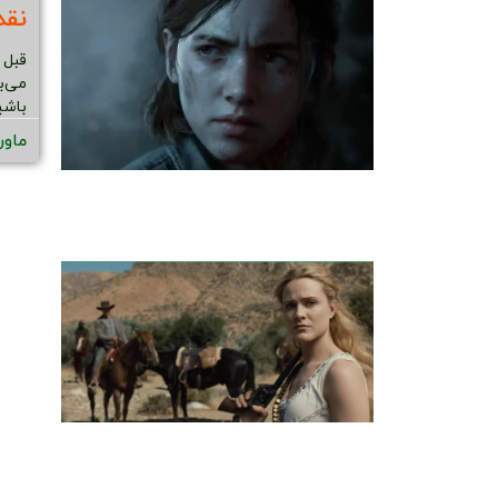
نقد
قبل 
می‌ب
باشی
ماور