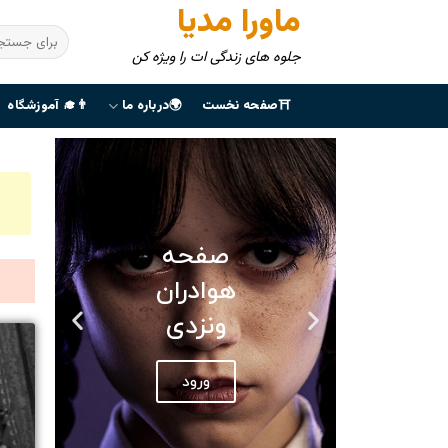
ماورا مدیا
جلوه های زندگی ات را ویژه کن
⛩صفحه نخست
🌍درباره ما
👨‍🎓 آموزشگاه
صفحه
هوادران
ونزدی
ورود