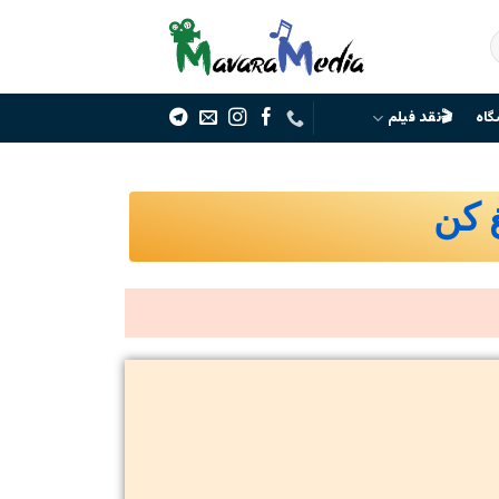
گاه
🎬نقد فیلم
غ کن