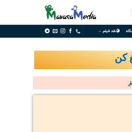
گاه
🎬نقد فیلم
غ کن
ز