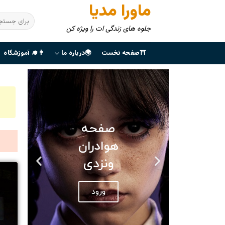
ماورا مدیا
جلوه های زندگی ات را ویژه کن
⛩صفحه نخست
🌍درباره ما
👨‍🎓 آموزشگاه
صفحه
هوادران
ونزدی
ورود