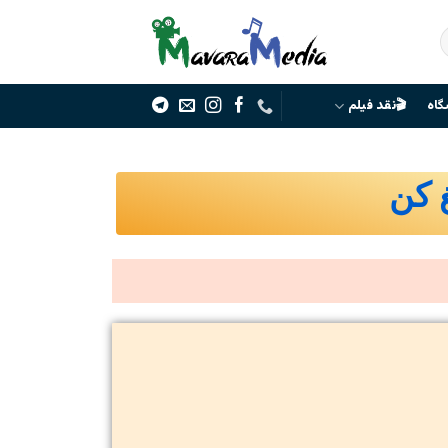
گاه
🎬نقد فیلم
غ کن