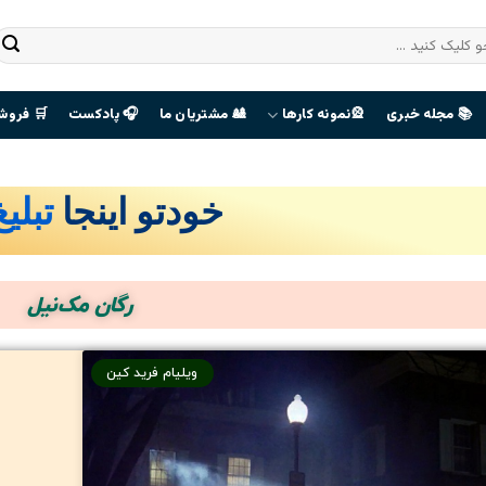
📚 مجله خبری
🎡نمونه کارها
🎎 مشتریان ما
🎧 پادکست
🛒 فروش
خودتو اینجا
تبلی
صفحه
هوادران
رگان مک‌نیل
The Last
Of Us
ویلیام فرید کین
ورود