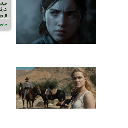
فیلم
کارگ
از و
ماور