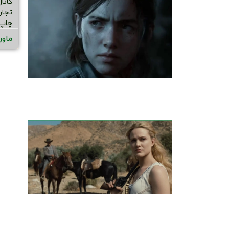
تجار
چاپ 
ماور