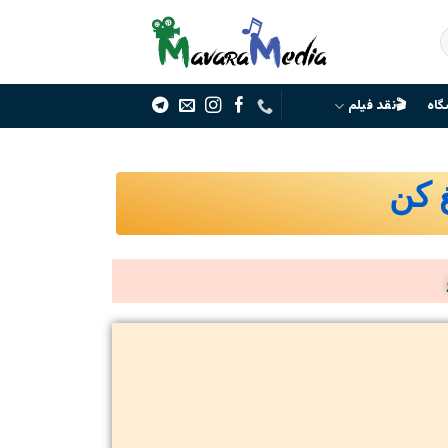
گاه
🎬نقد فیلم
غ کن