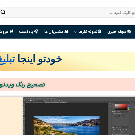
📚 مجله خبری
🎡نمونه کارها
🎎 مشتریان ما
🎧 پادکست
🛒 فروش
خودتو اینجا
تبلی
صفحه
هوادران
تصحیح رنگ ویدئو
The Last
Of Us
ورود