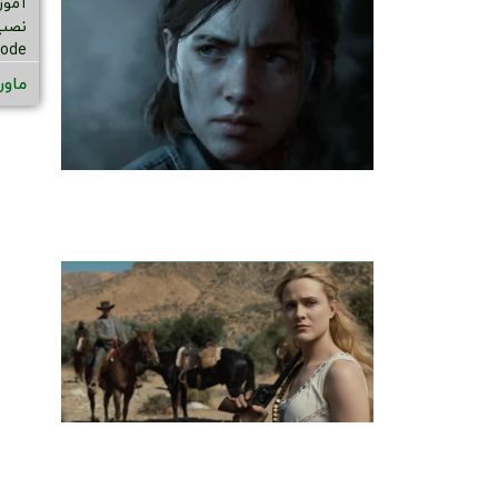
code
ماور