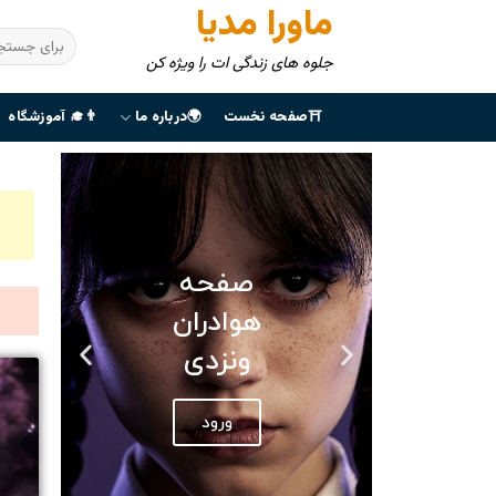
ماورا مدیا
جلوه های زندگی ات را ویژه کن
⛩صفحه نخست
🌍درباره ما
👨‍🎓 آموزشگاه
صفحه
هوادران
ونزدی
ورود