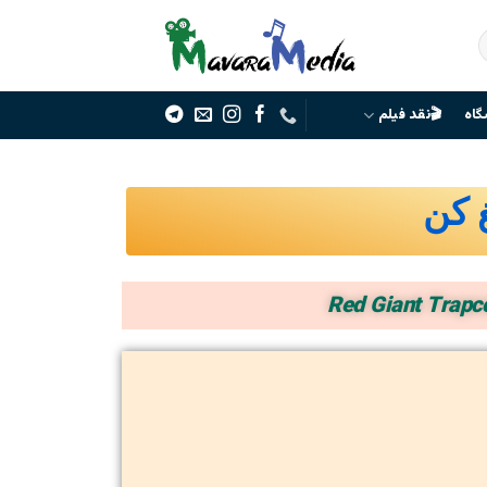
گاه
🎬نقد فیلم
غ کن