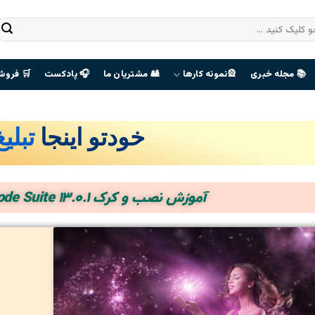
📚 مجله خبری
🎡نمونه کارها
🎎 مشتریان ما
🎧 پادکست
🛒 فروش
خودتو اینجا
تبلی
صفحه
هوادران
آموزش نصب و کرک Red Giant Trapcode Suite 13.0.1
The Last
Of Us
ورود