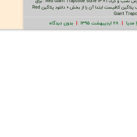
آموزش نصب و کرک Red Giant Trapcode Suite 13.0.1 : برای
نصب پلاگین کافیست ابتدا آن را از بخش « دانلود پلاگین Red
Giant Trap
ا مدیا
۲۸ اردیبهشت ۱۳۹۵
بدون دیدگاه