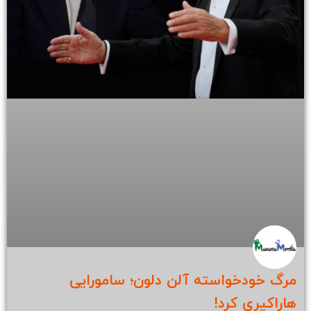
مرگ خودخواسته آلن دلون؛ سامورایی
هاراکیری کرد!