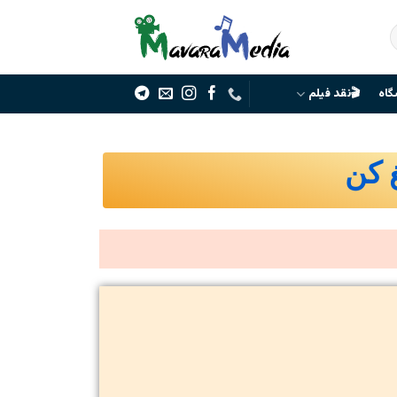
گاه
🎬نقد فیلم
غ کن