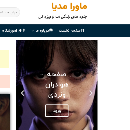
ماورا مدیا
جلوه های زندگی ات را ویژه کن
⛩صفحه نخست
🌍درباره ما
👨‍🎓 آموزشگاه
صفحه
هوادران
ونزدی
ورود