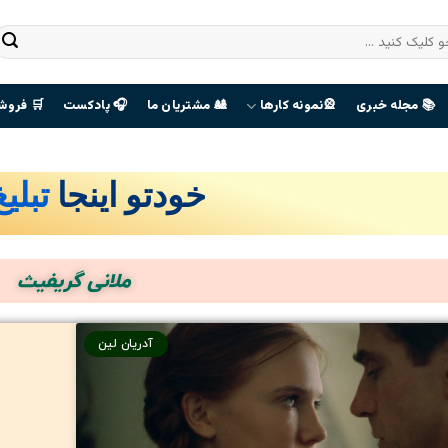
📚 مجله خبری
🎡نمونه کارها
🎎 مشتریان ما
🎧 پادکست
🛒 فروش
خودتو اینجا
تبلی
صفحه
هوادران
ملانی گریفیث
The Last
Of Us
آدریان لین
ورود