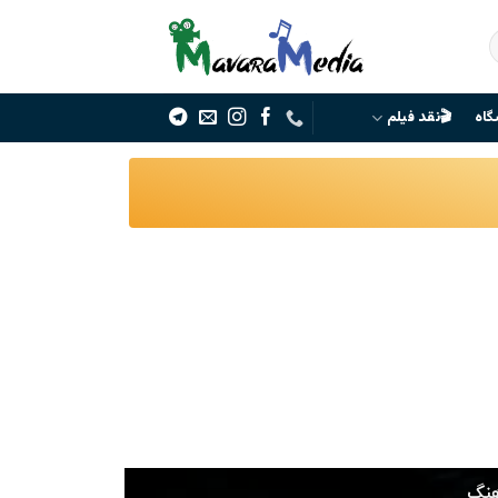
گاه
🎬نقد فیلم