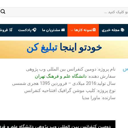
📚 مجله خبری
🎡نمونه کارها
🎎 مشتریان ما
🎧 پادکست
🛒 فروش
خودتو اینجا
تبلیغ کن
نس
نام پروژه: دومین کنفرانس بین المللی وب پژوهی
سفارش دهنده:
دانشگاه علم و فرهنگ تهران
سال تولید:2016 میلادی – فروردین 1395 هجری شمسی
نوع پروژه: کلیپ موشن گرافیک افتتاحیه کنفرانس
سازنده: ماورا مدیا