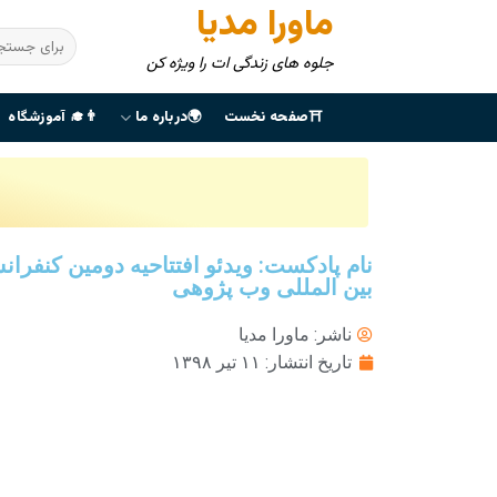
ماورا مدیا
جلوه های زندگی ات را ویژه کن
⛩صفحه نخست
🌍درباره ما
👨‍🎓 آموزشگاه
نام پادکست: ویدئو افتتاحیه دومین کنفرا
بین المللی وب پژوهی
ناشر:
ماورا مدیا
تاریخ انتشار:
۱۱ تیر ۱۳۹۸