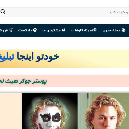
📚 مجله خبری
🎡نمونه کارها
🎎 مشتریان ما
🎧 پادکست
🛒 فروش
خودتو اینجا
تبلی
صفحه
هوادران
پوستر جوکر هیث لج
The Last
Of Us
ورود