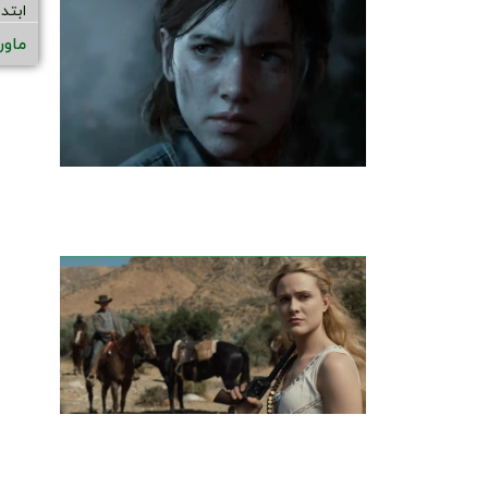
ابتد
ماور