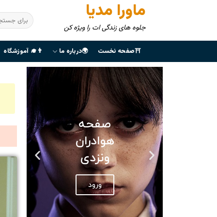
ماورا مدیا
جلوه های زندگی ات را ویژه کن
⛩صفحه نخست
🌍درباره ما
👨‍🎓 آموزشگاه
صفحه
هوادران
ونزدی
ورود