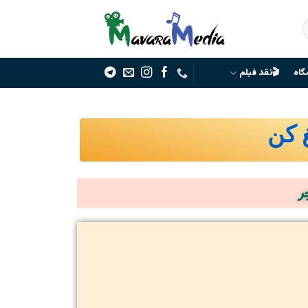
گاه
🎬نقد فیلم
غ کن
ر